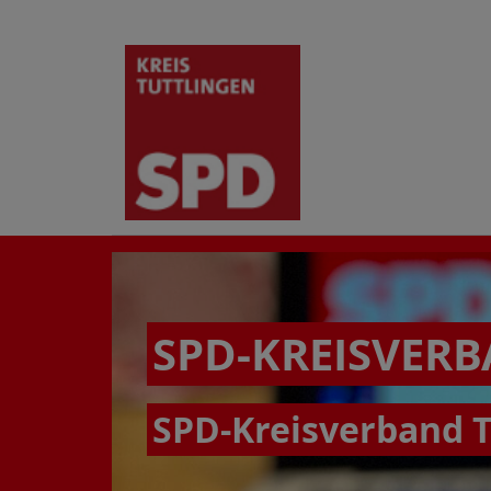
SPD-KREISVER
SPD-Kreisverband T